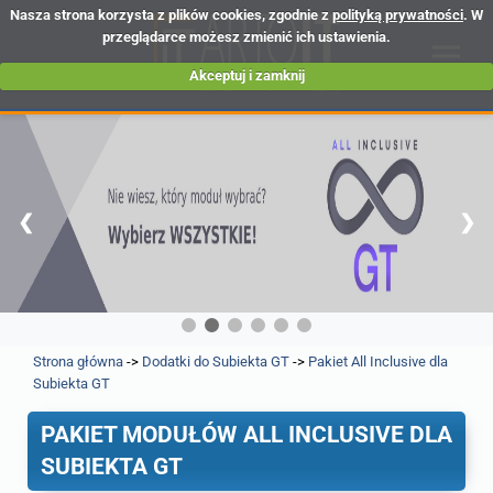
Nasza strona korzysta z plików cookies, zgodnie z
polityką prywatności
. W
przeglądarce możesz zmienić ich ustawienia.
Akceptuj i zamknij
❮
❯
Strona główna
->
Dodatki do Subiekta GT
->
Pakiet All Inclusive dla
Subiekta GT
PAKIET MODUŁÓW ALL INCLUSIVE DLA
SUBIEKTA GT