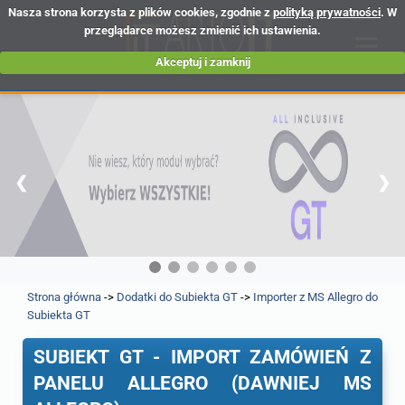
Nasza strona korzysta z plików cookies, zgodnie z
polityką prywatności
. W
przeglądarce możesz zmienić ich ustawienia.
Akceptuj i zamknij
❮
❯
Strona główna
->
Dodatki do Subiekta GT
->
Importer z MS Allegro do
Subiekta GT
SUBIEKT GT - IMPORT ZAMÓWIEŃ Z
PANELU ALLEGRO (DAWNIEJ MS