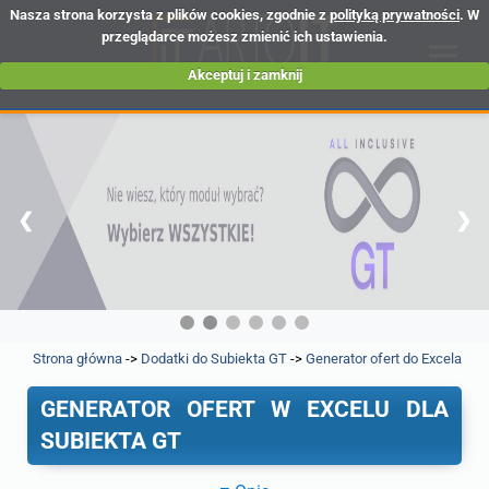
Nasza strona korzysta z plików cookies, zgodnie z
polityką prywatności
. W
przeglądarce możesz zmienić ich ustawienia.
Akceptuj i zamknij
❮
❯
Strona główna
->
Dodatki do Subiekta GT
->
Generator ofert do Excela
GENERATOR OFERT W EXCELU DLA
SUBIEKTA GT